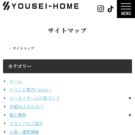
0800-
Instag
Tik
888-
2003
デザイン
営業時
平屋
間
9:30
2階建て
～
ガレージ
18:00
EDGE -エッ
定休
nature -
サイトマップ
日
水曜
レ-
日・第
Rustic -
一土曜
ティック-
日・第
BETON -
三日曜
ン-
日
LUCE -ル
サイトマップ
チェ-
ホーム
AMBRE -
ル-
カテゴリー
ホーム
イベント案内＜new＞
ユーセイホームの家づくり
構造
平屋№１のひみつ
施工事例
デザイン
スタッフのご紹介
平屋
土地・建売情報