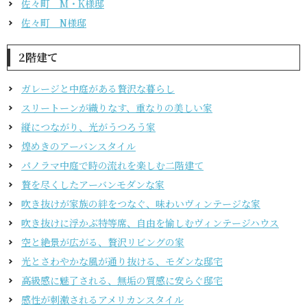
佐々町 M・K様邸
佐々町 N様邸
2階建て
ガレージと中庭がある贅沢な暮らし
スリートーンが織りなす、重なりの美しい家
縦につながり、光がうつろう家
煌めきのアーバンスタイル
パノラマ中庭で時の流れを楽しむ二階建て
贅を尽くしたアーバンモダンな家
吹き抜けが家族の絆をつなぐ、味わいヴィンテージな家
吹き抜けに浮かぶ特等席、自由を愉しむヴィンテージハウス
空と絶景が広がる、贅沢リビングの家
光とさわやかな風が通り抜ける、モダンな邸宅
高級感に魅了される、無垢の質感に安らぐ邸宅
感性が刺激されるアメリカンスタイル