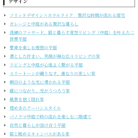
デザイン
ソリッドデザイン×ホテルライク 贅沢な時間が流れる邸宅
ガレージと中庭がある贅沢な暮らし
洗練のファサード、猫と暮らす青空リビング（中庭）を叶えた二
世帯平屋
愛車を楽しむ理想の平屋
凛とした佇まい、笑顔が弾む広々リビングの家
リビングと中庭が心地よく繋がる平屋
スリートーンが織りなす、重なりの美しい家
朝日のような光に導かれる平屋
縦につながり、光がうつろう家
風景を抱く隠れ家
煌めきのアーバンスタイル
パノラマ中庭で時の流れを楽しむ二階建て
自然と暮らしが溶け合う平屋
猫と眺めるキャンバスがある家