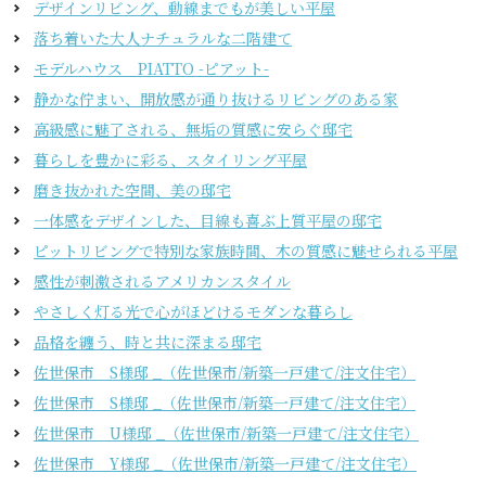
デザインリビング、動線までもが美しい平屋
落ち着いた大人ナチュラルな二階建て
モデルハウス PIATTO -ピアット-
静かな佇まい、開放感が通り抜けるリビングのある家
高級感に魅了される、無垢の質感に安らぐ邸宅
暮らしを豊かに彩る、スタイリング平屋
磨き抜かれた空間、美の邸宅
一体感をデザインした、目線も喜ぶ上質平屋の邸宅
ピットリビングで特別な家族時間、木の質感に魅せられる平屋
感性が刺激されるアメリカンスタイル
やさしく灯る光で心がほどけるモダンな暮らし
品格を纏う、時と共に深まる邸宅
佐世保市 S様邸 _（佐世保市/新築一戸建て/注文住宅）
佐世保市 S様邸 _（佐世保市/新築一戸建て/注文住宅）
佐世保市 U様邸 _（佐世保市/新築一戸建て/注文住宅）
佐世保市 Y様邸 _（佐世保市/新築一戸建て/注文住宅）