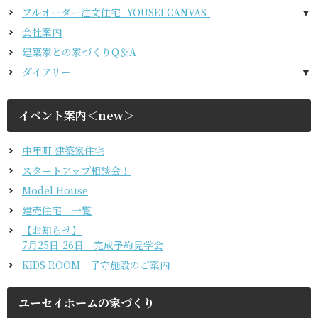
2階建て
フルオーダー注文住宅 -YOUSEI CANVAS-
ガレージ
会社案内
EDGE -エッジ-
建築家との家づくりQ＆A
nature -ナチュレ-
ダイアリー
Rustic -ラスティック-
2026年
BETON -ベトン-
2025年
イベント案内＜new＞
LUCE -ルーチェ-
2024年
AMBRE -アンブル-
中里町 建築家住宅
スタートアップ
相談会！
Model House
建売住宅 一覧
【お知らせ】
7月25日-26日
完成予約見学会
KIDS ROOM 子守施設のご案内
ユーセイホームの家づくり