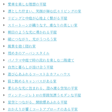
愛車を楽しむ理想の平屋
凛とした佇まい、笑顔が弾む広々リビングの家
リビングと中庭が心地よく繋がる平屋
スリートーンが織りなす、重なりの美しい家
朝日のような光に導かれる平屋
縦につながり、光がうつろう家
風景を抱く隠れ家
煌めきのアーバンスタイル
パノラマ中庭で時の流れを楽しむ二階建て
自然と暮らしが溶け合う平屋
遊び心あふれるコースト＆カフェハウス
猫と眺めるキャンバスがある家
柔らかな光に包まれる、澄み渡る空気の平家
ヴィンテージレトロの雰囲気漂うモダンな平屋
星空とつながる、開放感あふれる平屋
おかえりが響くコートアプローチのある平家