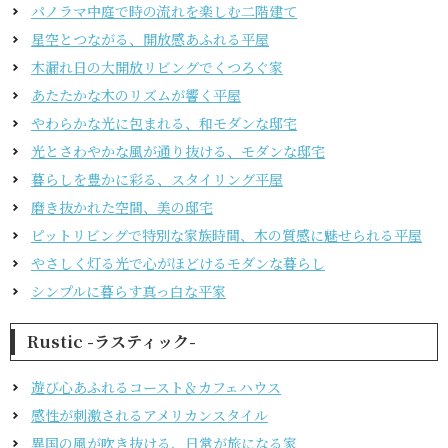
パノラマ中庭で時の流れを楽しむ二階建て
星空とつながる、開放感あふれる平屋
木漏れ日の大開放リビングでくつろぐ家
あたたかな木のリズムが響く平屋
やわらかな光に包まれる、和モダンな邸宅
光とさわやかな風が通り抜ける、モダンな邸宅
暮らしを豊かに彩る、スタイリング平屋
磨き抜かれた空間、美の邸宅
ピットリビングで特別な家族時間、木の質感に魅せられる平屋
やさしく灯る光で心がほどけるモダンな暮らし
シンプルに暮らす真っ白な平家
Rustic -ラスティック-
遊び心あふれるコースト＆カフェハウス
感性が刺激されるアメリカンスタイル
異国の風が吹き抜ける、日常が旅になる家