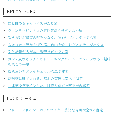
BETON -ベトン-
猫と眺めるキャンバスがある家
ヴィンテージレトロの雰囲気漂うモダンな平屋
吹き抜けが家族の絆をつなぐ、味わいヴィンテージな家
吹き抜けに浮かぶ特等席、自由を愉しむヴィンテージハウス
空と絶景が広がる、贅沢リビングの家
カフェ風のキッチンとトレーニングルーム、ガレージのある趣味
を楽しむ平屋
落ち着いた大人ナチュラルな二階建て
高級感に魅了される、無垢の質感に安らぐ邸宅
一体感をデザインした、目線も喜ぶ上質平屋の邸宅
LUCE -ルーチェ-
ソリッドデザイン×ホテルライク 贅沢な時間が流れる邸宅