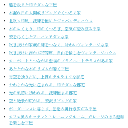
趣を設えた和モダンな平屋
木漏れ日の大開放リビングでくつろぐ家
北欧×和風 洗練を極めたジャパンディハウス
木のぬくもり、和のくつろぎ、空気が澄み渡る平家
贅を尽くしたアーバンモダンな家
吹き抜けが家族の絆をつなぐ、味わいヴィンテージな家
吹き抜けに浮かぶ特等席、自由を愉しむヴィンテージハウス
カーポートとつながる至福のプライベートテラスがある家
あたたかな木のリズムが響く平屋
青空を独り占め、上質ホテルライクな邸宅
やわらかな光に包まれる、和モダンな邸宅
光の軌跡に誘われる、洗練極まる邸宅
空と絶景が広がる、贅沢リビングの家
ボーダーレスに暮らす、圧巻の奥行き広がる平屋
カフェ風のキッチンとトレーニングルーム、ガレージのある趣味
を楽しむ平屋