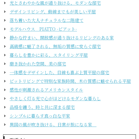
光とさわやかな風が通り抜ける、モダンな邸宅
デザインリビング、動線までもが美しい平屋
落ち着いた大人ナチュラルな二階建て
モデルハウス PIATTO -ピアット-
静かな佇まい、開放感が通り抜けるリビングのある家
高級感に魅了される、無垢の質感に安らぐ邸宅
暮らしを豊かに彩る、スタイリング平屋
磨き抜かれた空間、美の邸宅
一体感をデザインした、目線も喜ぶ上質平屋の邸宅
ピットリビングで特別な家族時間、木の質感に魅せられる平屋
感性が刺激されるアメリカンスタイル
やさしく灯る光で心がほどけるモダンな暮らし
品格を纏う、時と共に深まる邸宅
シンプルに暮らす真っ白な平家
異国の風が吹き抜ける、日常が旅になる家