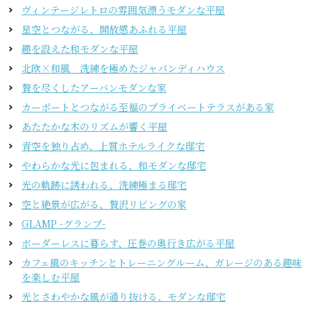
ヴィンテージレトロの雰囲気漂うモダンな平屋
星空とつながる、開放感あふれる平屋
趣を設えた和モダンな平屋
北欧×和風 洗練を極めたジャパンディハウス
贅を尽くしたアーバンモダンな家
カーポートとつながる至福のプライベートテラスがある家
あたたかな木のリズムが響く平屋
青空を独り占め、上質ホテルライクな邸宅
やわらかな光に包まれる、和モダンな邸宅
光の軌跡に誘われる、洗練極まる邸宅
空と絶景が広がる、贅沢リビングの家
GLAMP -グランプ-
ボーダーレスに暮らす、圧巻の奥行き広がる平屋
カフェ風のキッチンとトレーニングルーム、ガレージのある趣味
を楽しむ平屋
光とさわやかな風が通り抜ける、モダンな邸宅