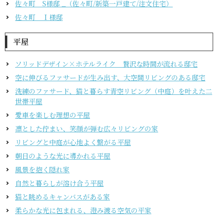
佐々町 S様邸 _（佐々町/新築一戸建て/注文住宅）
佐々町 Ｉ様邸
平屋
ソリッドデザイン×ホテルライク 贅沢な時間が流れる邸宅
空に伸びるファサードが生み出す、大空間リビングのある邸宅
洗練のファサード、猫と暮らす青空リビング（中庭）を叶えた二
世帯平屋
愛車を楽しむ理想の平屋
凛とした佇まい、笑顔が弾む広々リビングの家
リビングと中庭が心地よく繋がる平屋
朝日のような光に導かれる平屋
風景を抱く隠れ家
自然と暮らしが溶け合う平屋
猫と眺めるキャンバスがある家
柔らかな光に包まれる、澄み渡る空気の平家