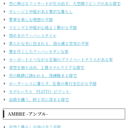
空に伸びるファサードが生み出す、大空間リビングのある邸宅
ガレージと中庭がある贅沢な暮らし
愛車を楽しむ理想の平屋
リビングと中庭が心地よく繋がる平屋
煌めきのアーバンスタイル
柔らかな光に包まれる、澄み渡る空気の平家
贅を尽くしたアーバンモダンな家
カーポートとつながる至福のプライベートテラスがある家
青空を独り占め、上質ホテルライクな邸宅
光の軌跡に誘われる、洗練極まる邸宅
ボーダーレスに暮らす、圧巻の奥行き広がる平屋
モデルハウス PIATTO -ピアット-
品格を纏う、時と共に深まる邸宅
AMBRE -アンブル-
自然と暮らしが溶け合う平屋