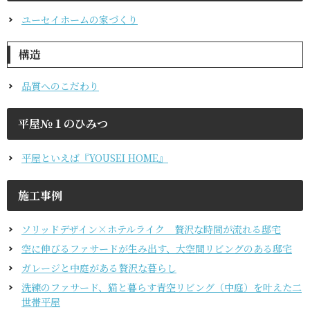
ユーセイホームの家づくり
構造
品質へのこだわり
平屋№１のひみつ
平屋といえば『YOUSEI HOME』
施工事例
ソリッドデザイン×ホテルライク 贅沢な時間が流れる邸宅
空に伸びるファサードが生み出す、大空間リビングのある邸宅
ガレージと中庭がある贅沢な暮らし
洗練のファサード、猫と暮らす青空リビング（中庭）を叶えた二
世帯平屋