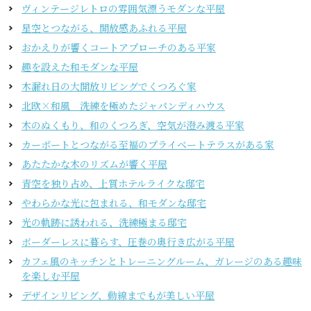
ヴィンテージレトロの雰囲気漂うモダンな平屋
星空とつながる、開放感あふれる平屋
おかえりが響くコートアプローチのある平家
趣を設えた和モダンな平屋
木漏れ日の大開放リビングでくつろぐ家
北欧×和風 洗練を極めたジャパンディハウス
木のぬくもり、和のくつろぎ、空気が澄み渡る平家
カーポートとつながる至福のプライベートテラスがある家
あたたかな木のリズムが響く平屋
青空を独り占め、上質ホテルライクな邸宅
やわらかな光に包まれる、和モダンな邸宅
光の軌跡に誘われる、洗練極まる邸宅
ボーダーレスに暮らす、圧巻の奥行き広がる平屋
カフェ風のキッチンとトレーニングルーム、ガレージのある趣味
を楽しむ平屋
デザインリビング、動線までもが美しい平屋