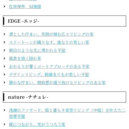
佐世保市 Ｍ様邸
EDGE -エッジ-
凛とした佇まい、笑顔が弾む広々リビングの家
スリートーンが織りなす、重なりの美しい家
朝日のような光に導かれる平屋
風景を抱く隠れ家
おかえりが響くコートアプローチのある平家
デザインリビング、動線までもが美しい平屋
静かな佇まい、開放感が通り抜けるリビングのある家
nature -ナチュレ-
洗練のファサード、猫と暮らす青空リビング（中庭）を叶えた二
世帯平屋
縦につながり、光がうつろう家