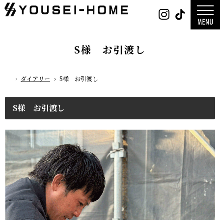
0800-
Instag
Tik
888-
2003
デザイン
営業時
平屋
間
9:30
2階建て
～
ガレージ
18:00
EDGE -エッ
定休
nature -
S様 お引渡し
日
水曜
レ-
日・第
Rustic -
一土曜
ティック-
日・第
BETON -
三日曜
ン-
日
LUCE -ル
ダイアリー
S様 お引渡し
チェ-
ホーム
AMBRE -
ル-
S様 お引渡し