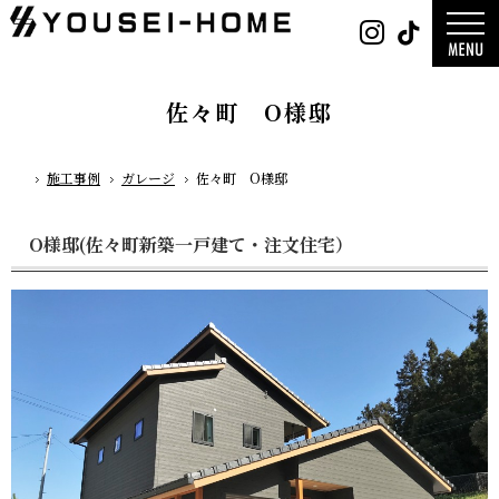
0800-
Instag
Tik
888-
2026年
2003
2025年
営業時
2024年
間
9:30
～
GLAMP／
18:00
ンプ
定休
DESIGN C
佐々町 O様邸
日
水曜
／デザイン
日・第
サ
一土曜
DESIGN
日・第
Y`sSTYLE 
三日曜
ザイン ワイ
日
タイル
施工事例
ガレージ
佐々町 O様邸
ホーム
デザイン
平屋
2階建て
ガレージ
EDGE -エッ
O様邸(佐々町新築一戸建て・注文住宅）
nature -
レ-
Rustic -
ティック-
BETON -
ン-
LUCE -ル
チェ-
AMBRE -
ル-