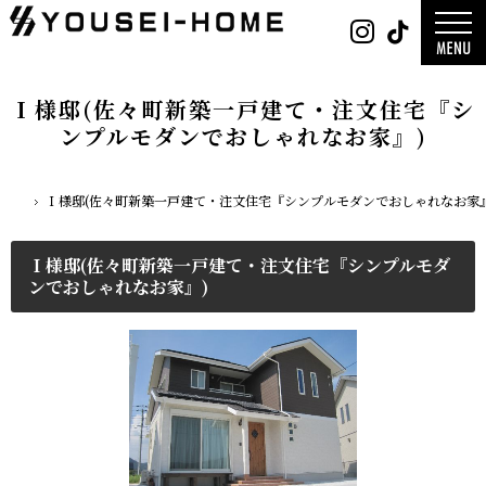
0800-
Instag
Tik
888-
2003
デザイン
営業時
平屋
間
9:30
2階建て
～
ガレージ
18:00
EDGE -エッ
定休
nature -
Ｉ様邸(佐々町新築一戸建て・注文住宅『シ
日
水曜
レ-
日・第
Rustic -
一土曜
ンプルモダンでおしゃれなお家』)
ティック-
日・第
BETON -
三日曜
ン-
日
LUCE -ル
チェ-
AMBRE -
ル-
Ｉ様邸(佐々町新築一戸建て・注文住宅『シンプルモダンでおしゃれなお家』
ホーム
Ｉ様邸(佐々町新築一戸建て・注文住宅『シンプルモダ
ンでおしゃれなお家』)