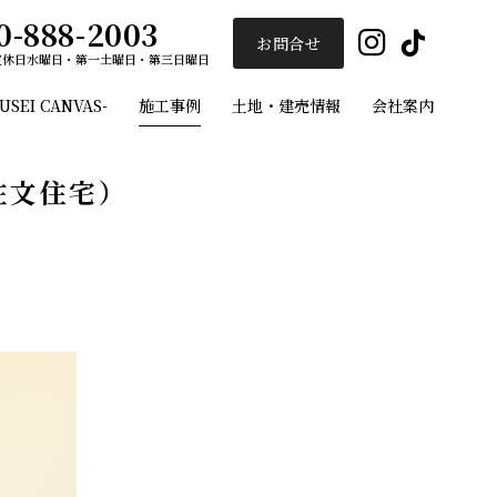
0-888-2003
Insta
Ti
お問合せ
定休日
水曜日・第一土曜日・第三日曜日
EI CANVAS-
施工事例
土地・建売情報
会社案内
ユーセイホーム
注文住宅）
施工事例
フルオーダー注文住宅