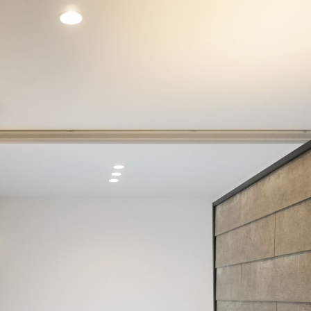
建築家との家づくりQ＆A
nature -ナチュレ-
Rustic -ラスティック-
ダイアリー
BETON -ベトン-
2026年
LUCE -ルーチェ-
2025年
AMBRE -アンブル-
2024年