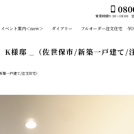
080
営業時間
9:30～18:00
ホーム
イベント案内＜new＞
ダイアリー
フルオーダー注文住宅 -YOUS
イベント案内＜new＞
ユーセイホームの家づくり
 K様邸 _（佐世保市/新築一戸建て/
構造
平屋№１のひみつ
施工事例
/新築一戸建て/注文住宅）
デザイン
スタッフのご紹介
平屋
土地・建売情報
2階建て
フルオーダー注文住宅 -YOUSEI CANVAS-
ガレージ
会社案内
EDGE -エッジ-