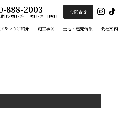
0-888-2003
Insta
Ti
お問合せ
定休日
水曜日・第一土曜日・第三日曜日
プランのご紹介
施工事例
土地・建売情報
会社案内
ユーセイホーム
施工事例
プランのご紹介