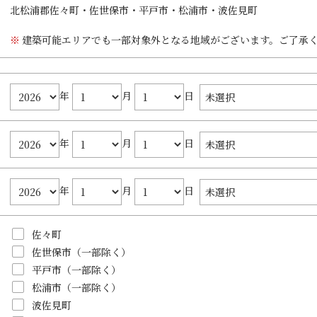
DESIGN CASA／デザインカーサ
建築家との家づくりQ＆A
北松浦郡佐々町・佐世保市・平戸市・松浦市・波佐見町
nature -ナチュレ-
DESIGN Y`sSTYLE / デザイン ワイズスタイル
Rustic -ラスティック-
ダイアリー
建築可能エリアでも一部対象外となる地域がございます。ご了承
BETON -ベトン-
2026年
LUCE -ルーチェ-
年
月
日
2025年
AMBRE -アンブル-
2024年
年
月
日
年
月
日
佐々町
佐世保市（一部除く）
平戸市（一部除く）
松浦市（一部除く）
波佐見町