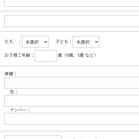
大人 ：
子ども：
お子様ご年齢：
歳（0歳、1歳 など）
車種：
色：
ナンバー：