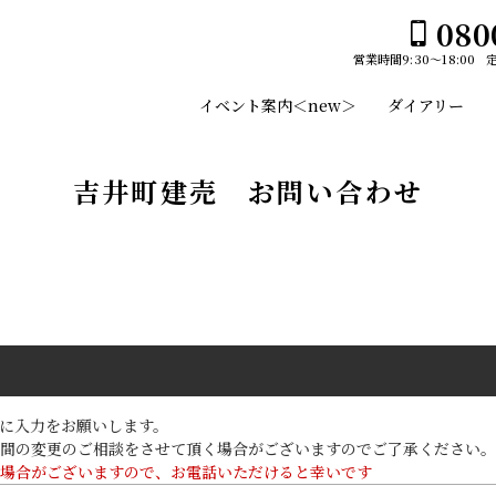
080
営業時間
9:30～18:00
ホーム
イベント案内＜new＞
ダイアリー
イベント案内＜new＞
ユーセイホームの家づくり
吉井町建売 お問い合わせ
構造
平屋№１のひみつ
施工事例
デザイン
スタッフのご紹介
平屋
土地・建売情報
2階建て
プランのご紹介
に入力をお願いします。
ガレージ
間の変更のご相談をさせて頂く場合がございますのでご了承ください。
GLAMP／グランプ
会社案内
場合がございますので、お電話いただけると幸いです
EDGE -エッジ-