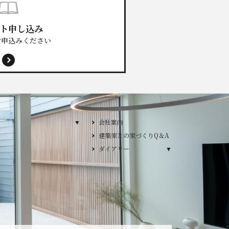
ト申し込み
お申込みください
プランのご紹介
会社案内
建築家との家づくりQ＆A
プ
ダイアリー
ダイアリー
／デザインカーサ
YLE / デザイン ワイズスタイル
2026年
2025年
2024年