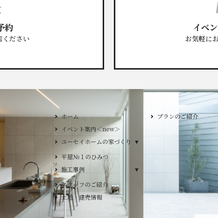
予約
イベン
店ください
お気軽に
ホーム
プランのご紹介
イベント案内＜new＞
GLAMP／グラン
ユーセイホームの家づくり
ユーセイホームの家づくり
DESIGN CASA
構造
DESIGN Y`sST
平屋№１のひみつ
施工事例
施工事例
デザイン
スタッフのご紹介
平屋
土地・建売情報
2階建て