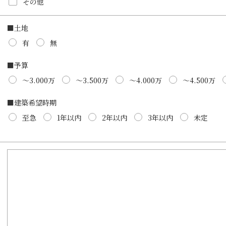
その他
■土地
有
無
■予算
～3.000万
～3.500万
～4.000万
～4.500万
■建築希望時期
至急
1年以内
2年以内
3年以内
未定