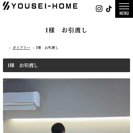
0800-
Instag
Tik
888-
2026年
2003
2025年
営業時
2024年
間
9:30
～
GLAMP／
18:00
ンプ
定休
DESIGN C
I様 お引渡し
日
水曜
／デザイン
日・第
サ
一土曜
DESIGN
日・第
Y`sSTYLE 
三日曜
ザイン ワイ
日
タイル
ダイアリー
I様 お引渡し
ホーム
デザイン
平屋
2階建て
ガレージ
EDGE -エッ
I様 お引渡し
nature -
レ-
Rustic -
ティック-
BETON -
ン-
LUCE -ル
チェ-
AMBRE -
ル-