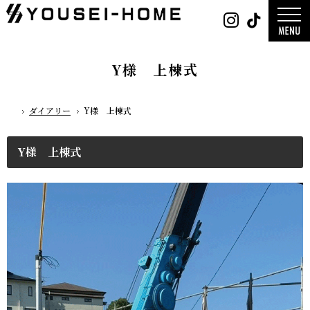
0800-
Instag
Tik
888-
2026年
2003
2025年
営業時
2024年
間
9:30
～
GLAMP／
18:00
ンプ
定休
DESIGN C
Y様 上棟式
日
水曜
／デザイン
日・第
サ
一土曜
DESIGN
日・第
Y`sSTYLE 
三日曜
ザイン ワイ
日
タイル
ダイアリー
Y様 上棟式
ホーム
デザイン
平屋
2階建て
ガレージ
EDGE -エッ
Y様 上棟式
nature -
レ-
Rustic -
ティック-
BETON -
ン-
LUCE -ル
チェ-
AMBRE -
ル-