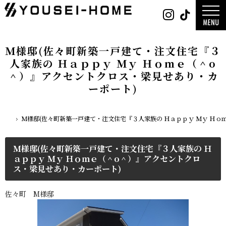
0800-
Instag
Tik
888-
2026年
2003
2025年
営業時
2024年
間
9:30
～
18:00
デザイン
定休
Ｍ様邸(佐々町新築一戸建て・注文住宅『３
日
水曜
平屋
日・第
2階建て
一土曜
ガレージ
人家族の Ｈａｐｐｙ Ｍｙ Ｈｏｍｅ（＾o
EDGE -エッ
日・第
nature -
三日曜
＾）』アクセントクロス・梁見せあり・カ
日
レ-
Rustic -
ティック-
ーポート)
BETON -
ン-
LUCE -ル
チェ-
AMBRE -
ル-
Ｍ様邸(佐々町新築一戸建て・注文住宅『３人家族の Ｈａｐｐｙ Ｍｙ Ｈ
ホーム
Ｍ様邸(佐々町新築一戸建て・注文住宅『３人家族の Ｈ
ａｐｐｙ Ｍｙ Ｈｏｍｅ（＾o＾）』アクセントクロ
ス・梁見せあり・カーポート)
佐々町 M様邸