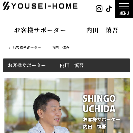
0800-
Instag
Tik
888-
2003
デザイン
営業時
平屋
間
9:30
2階建て
～
ガレージ
18:00
EDGE -エッ
定休
nature -
お客様サポーター 内田 慎吾
日
水曜
レ-
日・第
Rustic -
一土曜
ティック-
日・第
BETON -
三日曜
ン-
日
LUCE -ル
お客様サポーター 内田 慎吾
チェ-
ホーム
AMBRE -
ル-
お客様サポーター 内田 慎吾