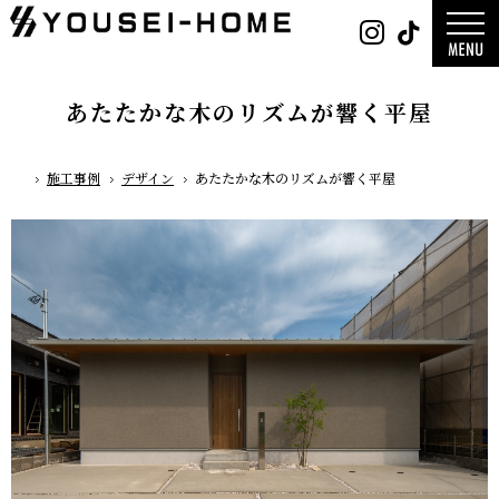
0800-
Instag
Tik
888-
2026年
2003
2025年
営業時
2024年
間
9:30
～
GLAMP／
18:00
ンプ
定休
DESIGN C
あたたかな木のリズムが響く平屋
日
水曜
／デザイン
日・第
サ
一土曜
DESIGN
日・第
Y`sSTYLE 
三日曜
ザイン ワイ
日
タイル
施工事例
デザイン
あたたかな木のリズムが響く平屋
ホーム
デザイン
平屋
2階建て
ガレージ
EDGE -エッ
nature -
レ-
Rustic -
ティック-
BETON -
ン-
LUCE -ル
チェ-
AMBRE -
ル-