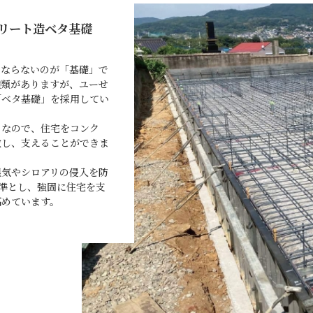
クリート造ベタ基礎
はならないのが「基礎」で
種類がありますが、ユーせ
「ベタ基礎」を採用してい
となので、住宅をコンク
散し、支えることができま
湿気やシロアリの侵入を防
標準とし、強固に住宅を支
高めています。