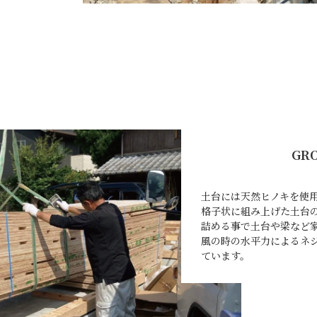
GR
土台には天然ヒノキを使
格子状に組み上げた土台
詰める事で土台や梁など
風の時の水平力によるネ
ています。