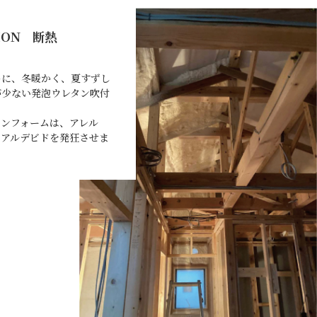
TION 断熱
めに、冬暖かく、夏すずし
が少ない発泡ウレタン吹付
タンフォームは、アレル
ムアルデビドを発狂させま