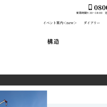
080
営業時間
9:30～18:00
ホーム
イベント案内＜new＞
ダイアリー
イベント案内＜new＞
ユーセイホームの家づくり
構造
構造
平屋№１のひみつ
施工事例
デザイン
スタッフのご紹介
平屋
土地・建売情報
2階建て
プランのご紹介
ガレージ
GLAMP／グランプ
会社案内
EDGE -エッジ-