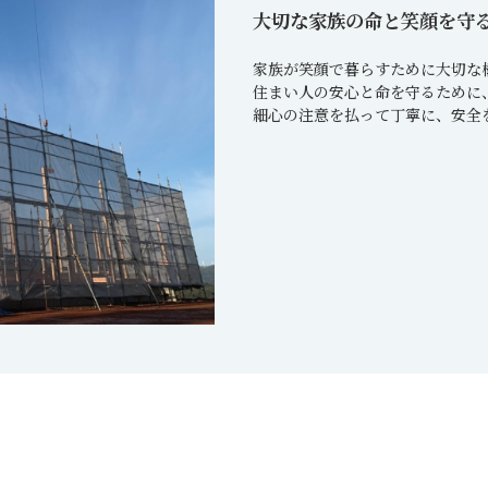
DESIGN CASA／デザインカーサ
建築家との家づくりQ＆A
大切な家族の命と笑顔を守
nature -ナチュレ-
DESIGN Y`sSTYLE / デザイン ワイズスタイル
Rustic -ラスティック-
ダイアリー
家族が笑顔で暮らすために大切な
住まい人の安心と命を守るために
BETON -ベトン-
2026年
細心の注意を払って丁寧に、
安全
LUCE -ルーチェ-
2025年
AMBRE -アンブル-
2024年