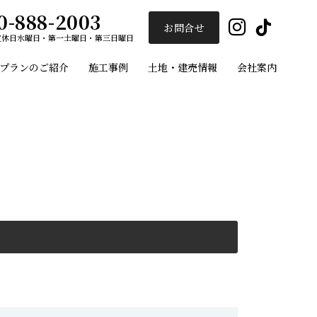
0-888-2003
Insta
Ti
お問合せ
定休日
水曜日・第一土曜日・第三日曜日
プランのご紹介
施工事例
土地・建売情報
会社案内
ユーセイホーム
施工事例
プランのご紹介