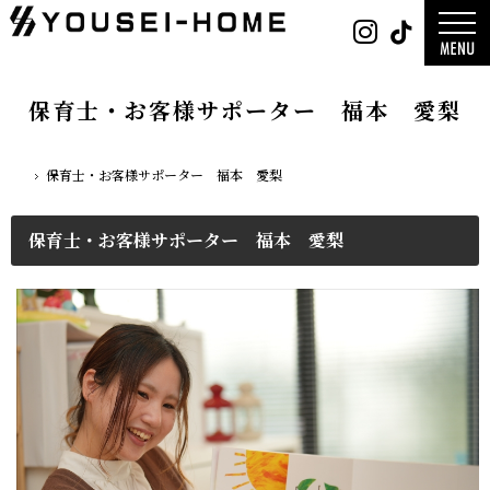
0800-
Instag
Tik
888-
2003
デザイン
営業時
平屋
間
9:30
2階建て
～
ガレージ
18:00
EDGE -エッ
定休
nature -
保育士・お客様サポーター 福本 愛梨
日
水曜
レ-
日・第
Rustic -
一土曜
ティック-
日・第
BETON -
三日曜
ン-
日
LUCE -ル
保育士・お客様サポーター 福本 愛梨
チェ-
ホーム
AMBRE -
ル-
保育士・お客様サポーター 福本 愛梨