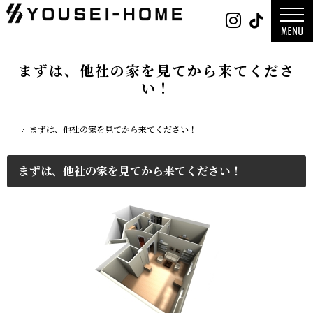
0800-
Instag
Tik
888-
2026年
2003
2025年
営業時
2024年
間
9:30
～
GLAMP／
18:00
ンプ
定休
DESIGN C
まずは、他社の家を見てから来てくださ
日
水曜
／デザイン
日・第
サ
一土曜
い！
DESIGN
日・第
Y`sSTYLE 
三日曜
ザイン ワイ
日
タイル
デザイン
まずは、他社の家を見てから来てください！
平屋
ホーム
2階建て
ガレージ
EDGE -エッ
nature -
レ-
まずは、他社の家を見てから来てください！
Rustic -
ティック-
BETON -
ン-
LUCE -ル
チェ-
AMBRE -
ル-