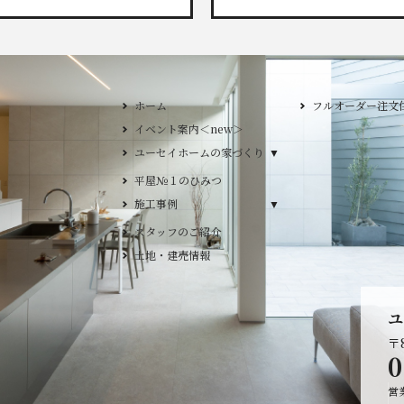
ホーム
フルオーダー注文住宅
イベント案内＜new＞
ユーセイホームの家づく
ユーセイホームの家づくり
構造
平屋№１のひみつ
施工事例
施工事例
デザイン
スタッフのご紹介
平屋
土地・建売情報
2階建て
ガレージ
ユ
EDGE -エッジ-
〒8
nature -ナチュレ-
0
Rustic -ラスティック-
営
BETON -ベトン-