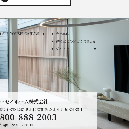
フルオーダー注文住宅 -YOUSEI CANVAS-
 -YOUSEI CANVAS-
会社案内
建築家との家づくりQ＆A
り
ダイアリー
ダイアリー
2026年
2025年
2024年
ーセイホーム株式会社
57-0333
長崎県北松浦郡佐々町中川原免130-1
800-888-2003
業時間
9:30～18:00