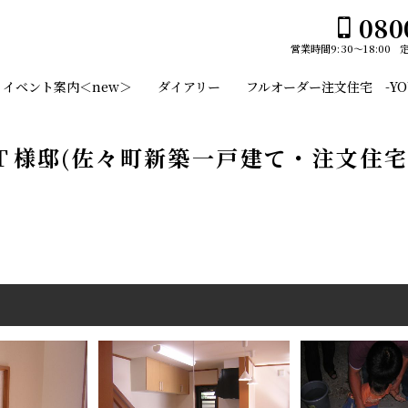
080
営業時間
9:30～18:00
ホーム
イベント案内＜new＞
ダイアリー
フルオーダー注文住宅 -YOUS
イベント案内＜new＞
ユーセイホームの家づくり
Ｔ様邸(佐々町新築一戸建て・注文住宅
構造
平屋№１のひみつ
施工事例
デザイン
スタッフのご紹介
平屋
土地・建売情報
2階建て
フルオーダー注文住宅 -YOUSEI CANVAS-
ガレージ
会社案内
EDGE -エッジ-