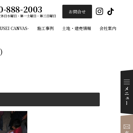
0-888-2003
Insta
Ti
お問合せ
定休日
水曜日・第一土曜日・第三日曜日
EI CANVAS-
施工事例
土地・建売情報
会社案内
ユーセイホーム
)
施工事例
フルオーダー注文住宅