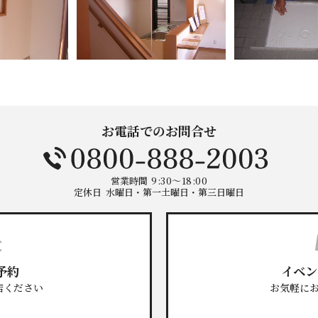
建築家との家づくりQ＆A
nature -ナチュレ-
Rustic -ラスティック-
ダイアリー
BETON -ベトン-
2026年
LUCE -ルーチェ-
2025年
AMBRE -アンブル-
2024年
お電話でのお問合せ
営業時間
9:30～18:00
定休日
水曜日・第一土曜日・第三日曜日
予約
イベン
店ください
お気軽に