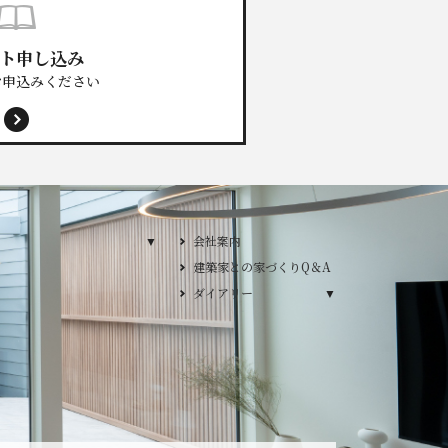
ト申し込み
お申込みください
プランのご紹介
会社案内
建築家との家づくりQ＆A
プ
ダイアリー
ダイアリー
／デザインカーサ
YLE / デザイン ワイズスタイル
2026年
2025年
2024年