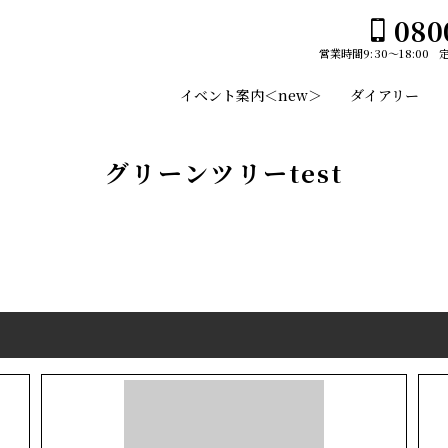
080
営業時間
9:30～18:00
ホーム
イベント案内＜new＞
ダイアリー
イベント案内＜new＞
ユーセイホームの家づくり
グリーンツリーtest
構造
平屋№１のひみつ
施工事例
デザイン
スタッフのご紹介
平屋
土地・建売情報
2階建て
プランのご紹介
ガレージ
GLAMP／グランプ
会社案内
吹き抜け