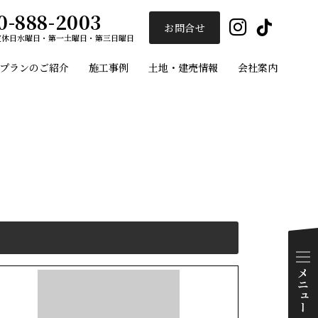
0-888-2003
Insta
Ti
お問合せ
定休日
水曜日・第一土曜日・第三日曜日
プランのご紹介
施工事例
土地・建売情報
会社案内
ユーセイホーム
施工事例
プランのご紹介