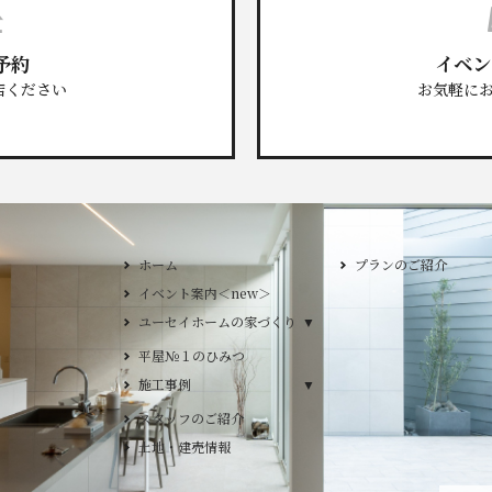
予約
イベン
店ください
お気軽に
ホーム
プランのご紹介
イベント案内＜new＞
GLAMP／グラン
ユーセイホームの家づくり
ユーセイホームの家づくり
DESIGN CASA
構造
DESIGN Y`sST
平屋№１のひみつ
施工事例
施工事例
デザイン
スタッフのご紹介
平屋
土地・建売情報
2階建て