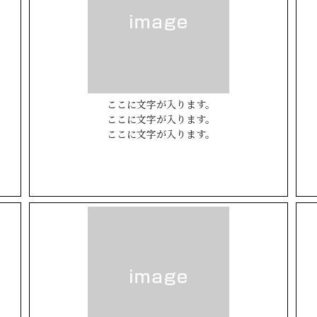
DESIGN CASA／デザインカーサ
建築家との家づくりQ＆A
二世帯
DESIGN Y`sSTYLE / デザイン ワイズスタイル
木をつかった家
ダイアリー
2026年
2025年
ここに文字が入ります。
ここに文字が入ります。
2024年
ここに文字が入ります。