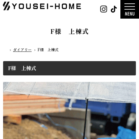
0800-
Instag
Tik
888-
2026年
2003
2025年
営業時
2024年
間
9:30
～
GLAMP／
18:00
ンプ
定休
DESIGN C
F様 上棟式
日
水曜
／デザイン
日・第
サ
一土曜
DESIGN
日・第
Y`sSTYLE 
三日曜
ザイン ワイ
日
タイル
ダイアリー
F様 上棟式
ホーム
デザイン
平屋
2階建て
ガレージ
EDGE -エッ
F様 上棟式
nature -
レ-
Rustic -
ティック-
BETON -
ン-
LUCE -ル
チェ-
AMBRE -
ル-