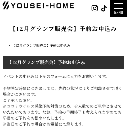
0800-
Instag
Tik
888-
2003
デザイン
営業時
平屋
間
9:30
2階建て
～
ガレージ
18:00
EDGE -エッ
定休
nature -
【12月グランプ販売会】予約お申込み
日
水曜
レ-
日・第
Rustic -
一土曜
ティック-
日・第
BETON -
三日曜
ン-
日
LUCE -ル
【12月グランプ販売会】予約お申込み
チェ-
ホーム
AMBRE -
ル-
【12月グランプ販売会】予約お申込み
イベントの申込みは下記のフォームに入力をお願いします。
予約希望時間につきましては、先約の状況によりご相談させて頂く
場合がございます。
ご了承ください。
※コロナウイルス感染予防対策のため、少人数でのご見学とさせて
いただいております。なお、予約の早期終了も考えられますのでお
早目のご予約をお勧めいたします。
※当日のご予約の場合はお電話にて承ります。