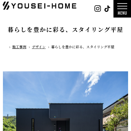
0800-
Instag
Tik
888-
2026年
2003
2025年
営業時
2024年
間
9:30
～
GLAMP／
18:00
ンプ
定休
DESIGN C
暮らしを豊かに彩る、スタイリング平屋
日
水曜
／デザイン
日・第
サ
一土曜
DESIGN
日・第
Y`sSTYLE 
三日曜
ザイン ワイ
日
タイル
施工事例
デザイン
暮らしを豊かに彩る、スタイリング平屋
ホーム
デザイン
平屋
2階建て
ガレージ
EDGE -エッ
nature -
レ-
Rustic -
ティック-
BETON -
ン-
LUCE -ル
チェ-
AMBRE -
ル-