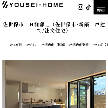
0800-
Instag
Tik
888-
2026年
2003
2025年
営業時
2024年
間
9:30
～
GLAMP／
18:00
ンプ
定休
DESIGN C
佐世保市 H様邸 _（佐世保市/新築一戸建
日
水曜
／デザイン
日・第
サ
一土曜
て/注文住宅）
DESIGN
日・第
Y`sSTYLE 
三日曜
ザイン ワイ
日
タイル
デザイン
施工事例
デザイン
佐世保市 H様邸 _（佐世保市/新築一戸建て/注文
平屋
ホーム
2階建て
ガレージ
EDGE -エッ
nature -
レ-
Rustic -
ティック-
BETON -
ン-
LUCE -ル
チェ-
AMBRE -
ル-