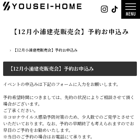
0800-
Instag
Tik
888-
2026年
2003
2025年
営業時
2024年
間
9:30
～
GLAMP／
18:00
ンプ
定休
DESIGN C
【12月小浦建売販売会】予約お申込み
日
水曜
／デザイン
日・第
サ
一土曜
DESIGN
日・第
Y`sSTYLE 
三日曜
ザイン ワイ
日
タイル
【12月小浦建売販売会】予約お申込み
ホーム
デザイン
平屋
2階建て
ガレージ
吹き抜け
【12月小浦建売販売会】予約お申込み
二世帯
木をつかっ
EDGE -エッ
nature -
レ-
イベントの申込みは下記のフォームに入力をお願いします。
Rustic -
ティック-
BETON -
ン-
予約希望時間につきましては、先約の状況によりご相談させて頂く
LUCE -ル
チェ-
場合がございます。
AMBRE -
ル-
ご了承ください。
※コロナウイルス感染予防対策のため、少人数でのご見学とさせて
いただいております。なお、予約の早期終了も考えられますのでお
早目のご予約をお勧めいたします。
※当日のご予約の場合はお電話にて承ります。