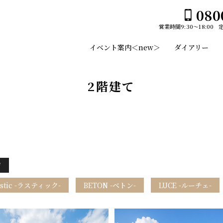
080
営業時間
9:30～18:00
ホーム
イベント案内＜new＞
ダイアリー
イベント案内＜new＞
ユーセイホームの家づくり
2階建て
構造
平屋№１のひみつ
施工事例
デザイン
スタッフのご紹介
平屋
土地・建売情報
ジ
2階建て
プランのご紹介
stic -ラスティック-
BETON -ベトン-
LUCE -ルーチェ-
ガレージ
GLAMP／グランプ
会社案内
EDGE -エッジ-