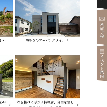
ダイアリー
煌めきのアーバンスタイル
家
わい
吹き抜けに浮かぶ特等席、自由を愉し