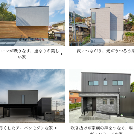
DESIGN CASA／デザインカーサ
建築家との家づくりQ＆A
nature -ナチュレ-
DESIGN Y`sSTYLE / デザイン ワイズスタイル
Rustic -ラスティック-
ダイアリー
BETON -ベトン-
2026年
LUCE -ルーチェ-
2025年
AMBRE -アンブル-
トーンが織りなす、重なりの美し
縦につながり、光がうつろう
2024年
い家
尽くしたアーバンモダンな家
吹き抜けが家族の絆をつなぐ、味