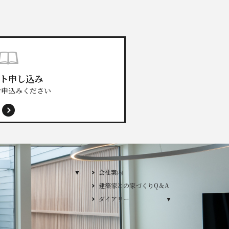
ト申し込み
お申込みください
プランのご紹介
会社案内
建築家との家づくりQ＆A
プ
ダイアリー
ダイアリー
／デザインカーサ
YLE / デザイン ワイズスタイル
2026年
2025年