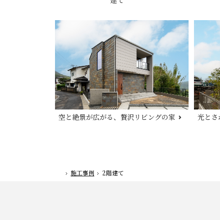
建て
空と絶景が広がる、贅沢リビングの家
光とさ
施工事例
2階建て
ホーム