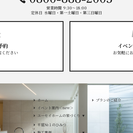
営業時間
9:30～18:00
定休日
水曜日・第一土曜日・第三日曜日
予約
イベン
店ください
お気軽に
ホーム
プランのご紹介
イベント案内＜new＞
GLAMP／グラン
ユーセイホームの家づくり
ユーセイホームの家づくり
DESIGN CASA
構造
DESIGN Y`sST
平屋№１のひみつ
施工事例
施工事例