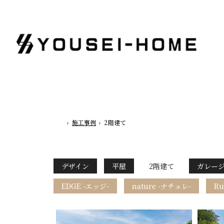
施工事例
2階建て
ホーム
デザイン
平屋
2階建て
ガレー
EDGE -エッジ-
nature -ナチュレ-
Ru