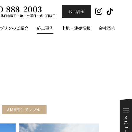
0-888-2003
Insta
Ti
お問合せ
定休日
水曜日・第一土曜日・第三日曜日
プランのご紹介
施工事例
土地・建売情報
会社案内
ユーセイホーム
施工事例
プランのご紹介
AMBRE -アンブル-