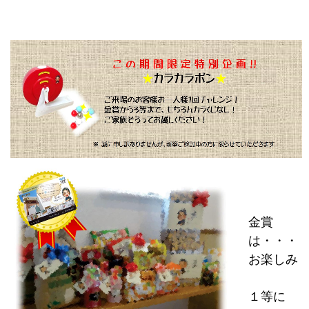
金賞
は・・・
お楽しみ
１等に