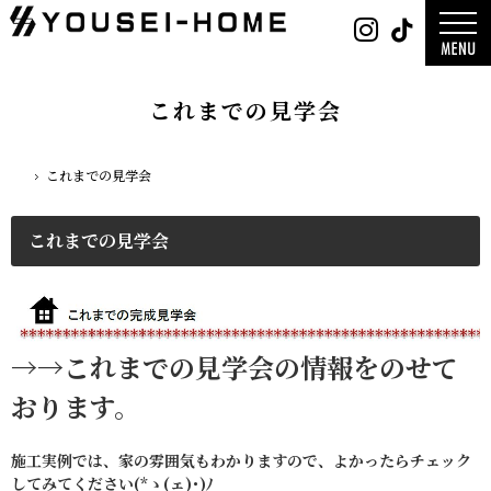
0800-
Instagra
Tikt
888-
2026年
2025年
2003
2024年
営業時
間
9:30
これまでの見学会
～
デザイ
18:00
平屋
定休
2階建
日
水曜
ガレー
日・第
これまでの見学会
ホーム
EDGE -
一土曜
ジ-
日・第
nature -
三日曜
チュレ
日
Rustic -
これまでの見学会
ティック
BETON -
ン-
LUCE -
チェ-
AMBRE 
ンブル
→→これまでの見学会の情報をのせて
おります。
施工実例では、家の雰囲気もわかりますので、よかったらチェック
してみてください(*ゝ(ェ)･)ﾉ