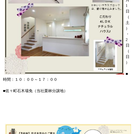
1
日
（
土
）
・
2
日
（
日
）
■
時間：１０：００～１７：００
■佐々町石木場免（当社栗林分譲地）