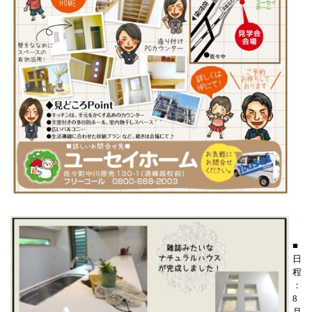
■
日
程
：
8
月