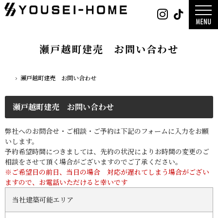
0800-
Instag
Tik
888-
2026年
2003
2025年
営業時
2024年
間
9:30
～
GLAMP／
18:00
ンプ
定休
DESIGN C
瀬戸越町建売 お問い合わせ
日
水曜
／デザイン
日・第
サ
一土曜
DESIGN
日・第
Y`sSTYLE 
三日曜
ザイン ワイ
日
タイル
瀬戸越町建売 お問い合わせ
ホーム
デザイン
平屋
2階建て
ガレージ
EDGE -エッ
瀬戸越町建売 お問い合わせ
nature -
レ-
Rustic -
ティック-
BETON -
弊社へのお問合せ・ご相談・ご予約は下記のフォームに入力をお願
ン-
LUCE -ル
いします。
チェ-
AMBRE -
予約希望時間につきましては、先約の状況によりお時間の変更のご
ル-
相談をさせて頂く場合がございますのでご了承ください。
※ご希望日の前日、当日の場合 対応が遅れてしまう場合がござい
ますので、お電話いただけると幸いです
当社建築可能エリア