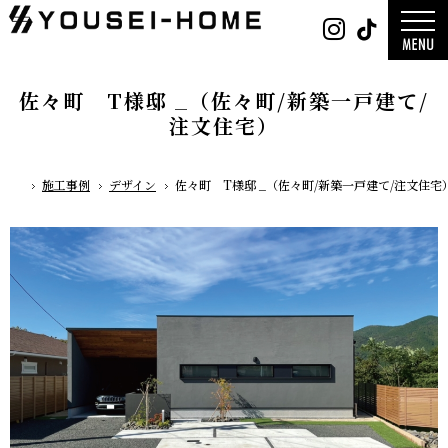
0800-
Instag
Tik
888-
2026年
2003
2025年
営業時
2024年
間
9:30
～
GLAMP／
18:00
ンプ
定休
DESIGN C
佐々町 T様邸 _（佐々町/新築一戸建て/
日
水曜
／デザイン
日・第
サ
一土曜
注文住宅）
DESIGN
日・第
Y`sSTYLE 
三日曜
ザイン ワイ
日
タイル
デザイン
施工事例
デザイン
佐々町 T様邸 _（佐々町/新築一戸建て/注文住宅
平屋
ホーム
2階建て
ガレージ
EDGE -エッ
nature -
レ-
Rustic -
ティック-
BETON -
ン-
LUCE -ル
チェ-
AMBRE -
ル-