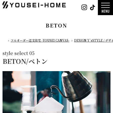
0800-
Instag
Tik
888-
2003
デザイン
営業時
平屋
間
9:30
2階建て
～
ガレージ
18:00
EDGE -エッ
定休
nature -
BETON
日
水曜
レ-
日・第
Rustic -
一土曜
ティック-
日・第
BETON -
三日曜
ン-
日
LUCE -ル
フルオーダー注文住宅 -YOUSEI CANVAS-
DESIGN Y`sSTYLE /
チェ-
ホーム
AMBRE -
ル-
style select 05
BETON/ベトン