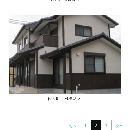
佐々町 Ｍ様邸
前へ
1
2
3
次へ