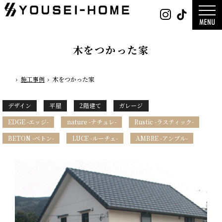
0800-
Instag
Tik
888-
2026年
2003
2025年
営業時
2024年
間
9:30
～
GLAMP／
18:00
ンプ
定休
DESIGN C
木をつかった家
日
水曜
／デザイン
日・第
サ
一土曜
DESIGN
日・第
Y`sSTYLE 
三日曜
ザイン ワイ
日
タイル
施工事例
木をつかった家
ホーム
デザイン
平屋
2階建て
ガレージ
デザイン
平屋
2階建て
ガレージ
EDGE -エッ
nature -
レ-
Rustic -
EDGE -エッジ-
nature -ナチュレ-
Rustic -ラスティック-
ティック-
BETON -
ン-
BETON -ベトン-
LUCE -ルーチェ-
AMBRE -アンブル-
LUCE -ル
チェ-
AMBRE -
ル-