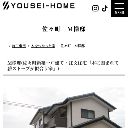
0800-
Instag
Tik
888-
2026年
2003
2025年
営業時
2024年
間
9:30
～
GLAMP／
18:00
ンプ
定休
DESIGN C
佐々町 Ｍ様邸
日
水曜
／デザイン
日・第
サ
一土曜
DESIGN
日・第
Y`sSTYLE 
三日曜
ザイン ワイ
日
タイル
施工事例
木をつかった家
佐々町 Ｍ様邸
ホーム
デザイン
平屋
2階建て
ガレージ
EDGE -エッ
Ｍ様邸(佐々町新築一戸建て・注文住宅『木に囲まれて
nature -
レ-
薪ストーブが似合う家』)
Rustic -
ティック-
BETON -
ン-
LUCE -ル
チェ-
AMBRE -
ル-