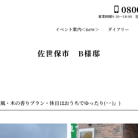
080
営業時間
9:30～18:00
ホーム
イベント案内＜new＞
ダイアリー
イベント案内＜new＞
ユーセイホームの家づくり
佐世保市 B様邸
構造
平屋№１のひみつ
施工事例
デザイン
スタッフのご紹介
平屋
土地・建売情報
風・木の香りプラン・休日はおうちでゆったり(^^)』)
2階建て
プランのご紹介
ガレージ
GLAMP／グランプ
会社案内
EDGE -エッジ-