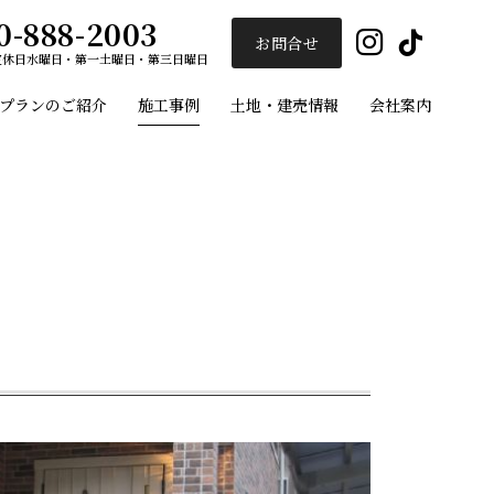
0-888-2003
Insta
Ti
お問合せ
定休日
水曜日・第一土曜日・第三日曜日
プランのご紹介
施工事例
土地・建売情報
会社案内
ユーセイホーム
施工事例
プランのご紹介