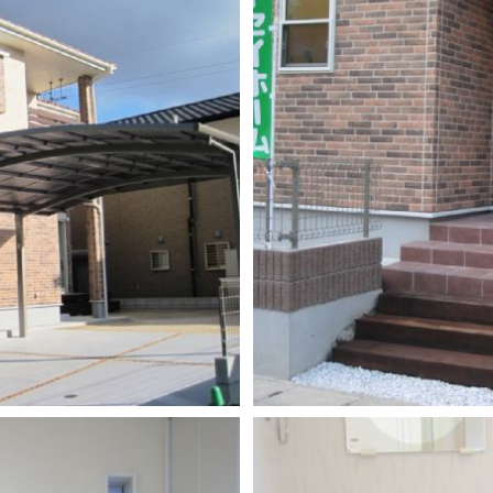
DESIGN CASA／デザインカーサ
建築家との家づくりQ＆A
nature -ナチュレ-
DESIGN Y`sSTYLE / デザイン ワイズスタイル
Rustic -ラスティック-
ダイアリー
BETON -ベトン-
2026年
LUCE -ルーチェ-
2025年
AMBRE -アンブル-
2024年