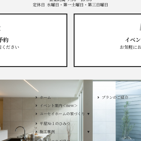
定休日
水曜日・第一土曜日・第三日曜日
予約
イベン
店ください
お気軽に
ホーム
プランのご紹介
イベント案内＜new＞
GLAMP／グラン
ユーセイホームの家づくり
ユーセイホームの家づくり
DESIGN CASA
構造
DESIGN Y`sST
平屋№１のひみつ
施工事例
施工事例
デザイン