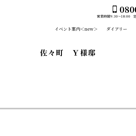
080
営業時間
9:30～18:00
ホーム
イベント案内＜new＞
ダイアリー
イベント案内＜new＞
ユーセイホームの家づくり
佐々町 Ｙ様邸
構造
平屋№１のひみつ
施工事例
デザイン
スタッフのご紹介
平屋
土地・建売情報
2階建て
プランのご紹介
ガレージ
GLAMP／グランプ
会社案内
EDGE -エッジ-