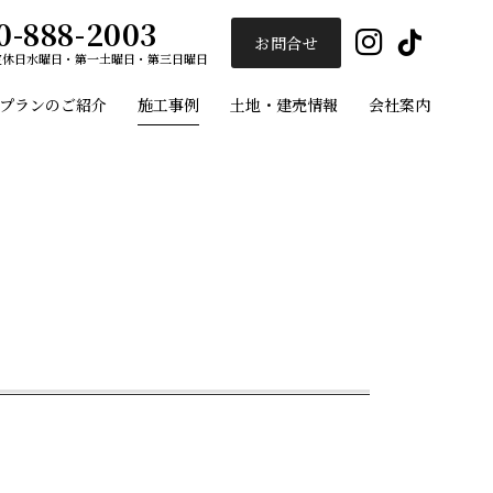
0-888-2003
Insta
Ti
お問合せ
定休日
水曜日・第一土曜日・第三日曜日
プランのご紹介
施工事例
土地・建売情報
会社案内
ユーセイホーム
施工事例
プランのご紹介