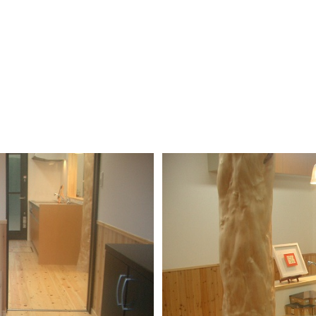
DESIGN CASA／デザインカーサ
建築家との家づくりQ＆A
nature -ナチュレ-
DESIGN Y`sSTYLE / デザイン ワイズスタイル
Rustic -ラスティック-
ダイアリー
BETON -ベトン-
2026年
LUCE -ルーチェ-
2025年
AMBRE -アンブル-
2024年