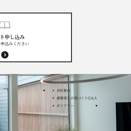
ト申し込み
お申込みください
プランのご紹介
会社案内
建築家との家づくりQ＆A
プ
ダイアリー
ダイアリー
／デザインカーサ
YLE / デザイン ワイズスタイル
2026年
2025年
2024年