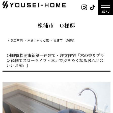
0800-
Instag
Tik
888-
2003
デザイン
営業時
平屋
間
9:30
2階建て
～
ガレージ
18:00
EDGE -エッ
定休
nature -
松浦市 O様邸
日
水曜
レ-
日・第
Rustic -
一土曜
ティック-
日・第
BETON -
三日曜
ン-
日
LUCE -ル
施工事例
木をつかった家
松浦市 O様邸
チェ-
ホーム
AMBRE -
ル-
O様邸(松浦市新築一戸建て・注文住宅『木の香りプラ
ン縁側でスローライフ・素足で歩きたくなる居心地の
いいお家』)