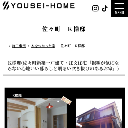
0800-
Instag
Tik
888-
2026年
2003
2025年
営業時
2024年
間
9:30
～
GLAMP／
18:00
ンプ
定休
DESIGN C
佐々町 Ｋ様邸
日
水曜
／デザイン
日・第
サ
一土曜
DESIGN
日・第
Y`sSTYLE 
三日曜
ザイン ワイ
日
タイル
施工事例
木をつかった家
佐々町 Ｋ様邸
ホーム
デザイン
平屋
2階建て
ガレージ
EDGE -エッ
Ｋ様邸(佐々町新築一戸建て・注文住宅『視線が気にな
nature -
レ-
らない心地いい暮らしと明るい吹き抜けのあるお家』)
Rustic -
ティック-
BETON -
ン-
LUCE -ル
チェ-
AMBRE -
ル-