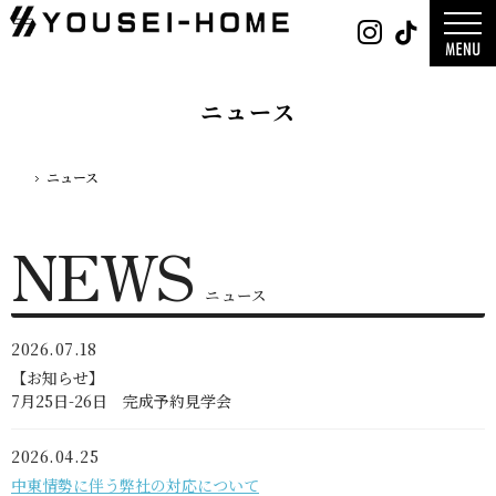
0800-
Instag
Tik
888-
2026年
2003
2025年
営業時
2024年
間
9:30
～
GLAMP／
18:00
ンプ
定休
DESIGN C
ニュース
日
水曜
／デザイン
日・第
サ
一土曜
DESIGN
日・第
Y`sSTYLE 
三日曜
ザイン ワイ
日
タイル
ニュース
ホーム
デザイン
平屋
2階建て
ガレージ
EDGE -エッ
nature -
レ-
Rustic -
ティック-
BETON -
ニュース
ン-
LUCE -ル
チェ-
AMBRE -
2026.07.18
ル-
【お知らせ】
7月25日-26日
完成予約見学会
2026.04.25
中東情勢に伴う弊社の対応について