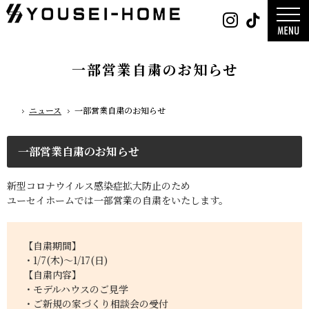
0800-
Instag
Tik
888-
2003
デザイン
営業時
平屋
間
9:30
2階建て
～
ガレージ
18:00
EDGE -エッ
定休
nature -
一部営業自粛のお知らせ
日
水曜
レ-
日・第
Rustic -
一土曜
ティック-
日・第
BETON -
三日曜
ン-
日
LUCE -ル
ニュース
一部営業自粛のお知らせ
チェ-
ホーム
AMBRE -
ル-
一部営業自粛のお知らせ
新型コロナウイルス感染症拡大防止のため
ユーセイホームでは一部営業の自粛をいたします。
【自粛期間】
・1/7(木)～1/17(日)
【自粛内容】
・モデルハウスのご見学
・ご新規の家づくり相談会の受付