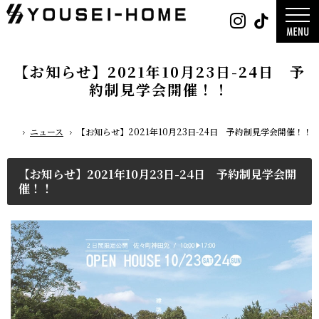
0800-
Instag
Tik
888-
2026年
2003
2025年
営業時
2024年
間
9:30
～
GLAMP／
18:00
ンプ
定休
DESIGN C
【お知らせ】2021年10月23日-24日 予
日
水曜
／デザイン
日・第
サ
一土曜
約制見学会開催！！
DESIGN
日・第
Y`sSTYLE 
三日曜
ザイン ワイ
日
タイル
デザイン
ニュース
【お知らせ】2021年10月23日-24日 予約制見学会開催！！
平屋
ホーム
2階建て
ガレージ
吹き抜け
二世帯
木をつかっ
【お知らせ】2021年10月23日-24日 予約制見学会開
催！！