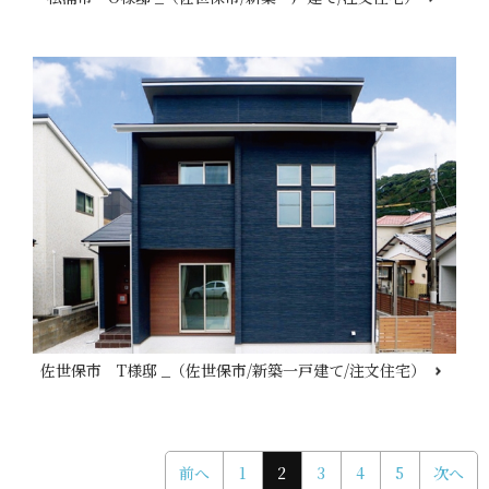
佐世保市 T様邸 _（佐世保市/新築一戸建て/注文住宅）
前へ
1
2
3
4
5
次へ