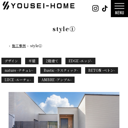
0800-
Instag
Tik
888-
2026年
2003
2025年
営業時
2024年
間
9:30
～
GLAMP／
18:00
ンプ
定休
DESIGN C
style①
日
水曜
／デザイン
日・第
サ
一土曜
DESIGN
日・第
Y`sSTYLE 
三日曜
ザイン ワイ
日
タイル
施工事例
style①
ホーム
デザイン
平屋
2階建て
ガレージ
デザイン
平屋
2階建て
EDGE -エッジ-
EDGE -エッ
nature -
レ-
Rustic -
nature -ナチュレ-
Rustic -ラスティック-
BETON -ベトン-
ティック-
BETON -
ン-
LUCE -ルーチェ-
AMBRE -アンブル-
LUCE -ル
チェ-
AMBRE -
ル-