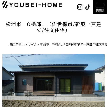
0800-
Instag
Tik
888-
2003
デザイン
営業時
平屋
間
9:30
2階建て
～
ガレージ
18:00
EDGE -エッ
定休
nature -
松浦市 O様邸 _（佐世保市/新築一戸建
日
水曜
レ-
日・第
Rustic -
一土曜
て/注文住宅）
ティック-
日・第
BETON -
三日曜
ン-
日
LUCE -ル
チェ-
AMBRE -
ル-
施工事例
style①
松浦市 O様邸 _（佐世保市/新築一戸建て/注文住
ホーム