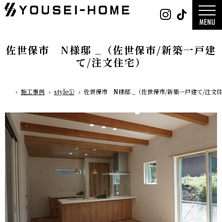
0800-
Instag
Tik
888-
2026年
2003
2025年
営業時
2024年
間
9:30
～
18:00
デザイン
定休
佐世保市 N様邸 _（佐世保市/新築一戸建
日
水曜
平屋
日・第
2階建て
一土曜
ガレージ
て/注文住宅）
EDGE -エッ
日・第
nature -
三日曜
日
レ-
Rustic -
ティック-
BETON -
施工事例
style①
佐世保市 N様邸 _（佐世保市/新築一戸建て/注文
ン-
ホーム
LUCE -ル
チェ-
AMBRE -
ル-