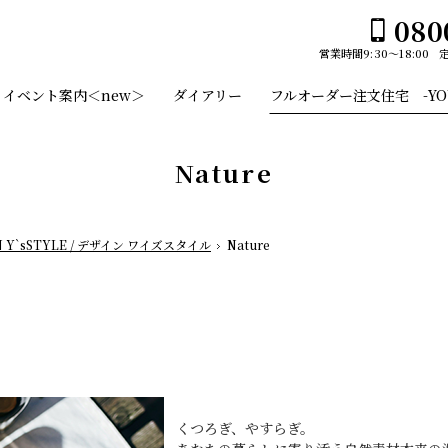
080
営業時間
9:30～18:00
ホーム
イベント案内＜new＞
ダイアリー
フルオーダー注文住宅 -YOUS
イベント案内＜new＞
ユーセイホームの家づくり
Nature
構造
平屋№１のひみつ
施工事例
N Y`sSTYLE / デザイン ワイズスタイル
Nature
デザイン
スタッフのご紹介
平屋
土地・建売情報
2階建て
フルオーダー注文住宅 -YOUSEI CANVAS-
ガレージ
会社案内
EDGE -エッジ-
くつろぎ、やすらぎ。