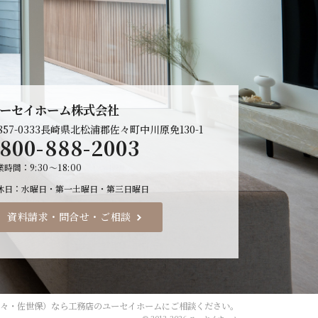
2025年
2024年
ーセイホーム株式会社
57-0333
長崎県北松浦郡佐々町中川原免130-1
800-888-2003
業時間
9:30～18:00
休日
水曜日・第一土曜日・第三日曜日
資料請求・問合せ・ご相談
々・佐世保）なら工務店のユーセイホーム
にご相談ください。