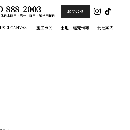
0-888-2003
Insta
Ti
お問合せ
定休日
水曜日・第一土曜日・第三日曜日
EI CANVAS-
施工事例
土地・建売情報
会社案内
ユーセイホーム
施工事例
フルオーダー注文住宅