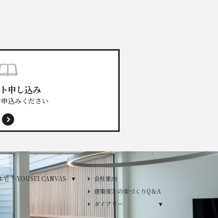
0800-888-2003
ト申し込み
お申込みください
フルオーダー注文住宅 -YOUSEI CANVAS-
 -YOUSEI CANVAS-
会社案内
建築家との家づくりQ＆A
り
ダイアリー
ダイアリー
2026年