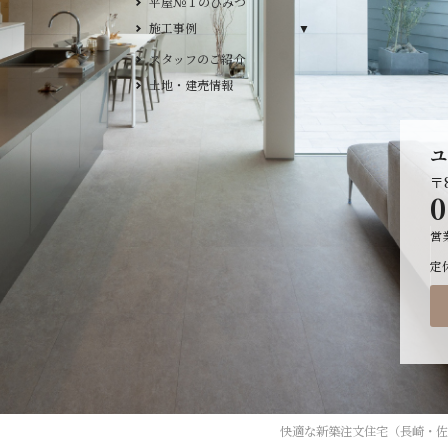
平屋№１のひみつ
施工事例
施工事例
デザイン
スタッフのご紹介
平屋
土地・建売情報
2階建て
ガレージ
ユ
EDGE -エッジ-
〒8
nature -ナチュレ-
0
Rustic -ラスティック-
営
BETON -ベトン-
LUCE -ルーチェ-
定
AMBRE -アンブル-
快適な
新築注文住宅（長崎・佐