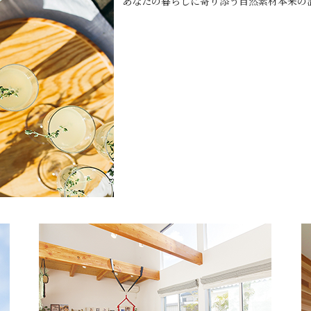
あなたの暮らしに寄り添う自然素材本来の
建築家との家づくりQ＆A
nature -ナチュレ-
Rustic -ラスティック-
ダイアリー
BETON -ベトン-
2026年
LUCE -ルーチェ-
2025年
AMBRE -アンブル-
2024年