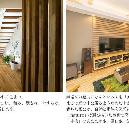
ふれる住まい。
無垢材の魅力はなんといっても「
しむ。 和み、癒され、やすらぐ、
まるで森の中に居るようなおだや
案します。
満ちた家には、自然と家族を笑顔
「nature」は選び抜いた良質で
「本物」のあたたかさ、優しさ、