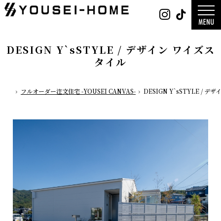
0800-
Instag
Tik
888-
2003
デザイン
営業時
平屋
間
9:30
2階建て
～
ガレージ
18:00
EDGE -エッ
定休
nature -
DESIGN Y`sSTYLE / デザイン ワイズス
日
水曜
レ-
日・第
Rustic -
一土曜
タイル
ティック-
日・第
BETON -
三日曜
ン-
日
LUCE -ル
チェ-
AMBRE -
ル-
フルオーダー注文住宅 -YOUSEI CANVAS-
DESIGN Y`sSTYLE / 
ホーム