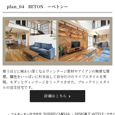
plan_04 BETON ーベトンー
使うほどに味わい深くなるヴィンテージ素材やアイアンの無骨な質
感。個性をいっぱいに引き出して自分だけのライフスタイルを実
現。モダンとヴィンテージをミックスさせた、ブルックリンスタイ
ルの注文住宅です。
詳細はこちら
フルオーダー注文住宅 -YOUSEI CANVAS-
DESIGN Y`sSTYLE / 
ホーム