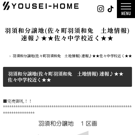
0800-
Instag
Tik
888-
2026年
2003
2025年
営業時
2024年
間
9:30
～
GLAMP／
18:00
ンプ
定休
DESIGN C
羽須和分譲地(佐々町羽須和免 土地情報)
日
水曜
／デザイン
日・第
サ
一土曜
速報♪★★佐々中学校近く★★
DESIGN
日・第
Y`sSTYLE 
三日曜
ザイン ワイ
日
タイル
デザイン
羽須和分譲地(佐々町羽須和免 土地情報) 速報♪★★佐々中学校近く★★
平屋
ホーム
2階建て
ガレージ
EDGE -エッ
nature -
レ-
羽須和分譲地(佐々町羽須和免 土地情報) 速報♪★★
Rustic -
ティック-
佐々中学校近く★★
BETON -
ン-
LUCE -ル
チェ-
AMBRE -
ル-
■完売御礼！！
*************************************************************
***************