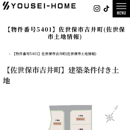
0800-
Instag
Tik
888-
2026年
2003
2025年
営業時
2024年
間
9:30
～
GLAMP／
18:00
ンプ
定休
DESIGN C
【物件番号5401】佐世保市吉井町(佐世保
日
水曜
／デザイン
日・第
サ
一土曜
市土地情報)
DESIGN
日・第
Y`sSTYLE 
三日曜
ザイン ワイ
日
タイル
デザイン
【物件番号5401】佐世保市吉井町(佐世保市土地情報)
平屋
ホーム
2階建て
ガレージ
EDGE -エッ
nature -
【佐世保市吉井町】建築条件付き土
レ-
Rustic -
ティック-
BETON -
地
ン-
LUCE -ル
チェ-
AMBRE -
ル-