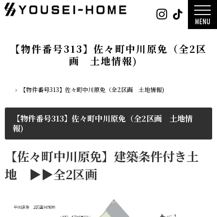
0800-
Instag
Tik
888-
2003
デザイン
営業時
平屋
間
9:30
2階建て
～
ガレージ
18:00
EDGE -エッ
定休
nature -
【物件番号313】佐々町中川原免（全2区
日
水曜
レ-
日・第
Rustic -
一土曜
画 土地情報)
ティック-
日・第
BETON -
三日曜
ン-
日
LUCE -ル
チェ-
AMBRE -
ル-
【物件番号313】佐々町中川原免（全2区画 土地情報)
ホーム
【物件番号313】佐々町中川原免（全2区画 土地情
報)
【佐々町中川原免】建築条件付き土
地 ▶▶全2区画