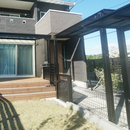
DESIGN CASA／デザインカーサ
建築家との家づくりQ＆A
nature -ナチュレ-
DESIGN Y`sSTYLE / デザイン ワイズスタイル
Rustic -ラスティック-
ダイアリー
BETON -ベトン-
2026年
LUCE -ルーチェ-
2025年
AMBRE -アンブル-
2024年