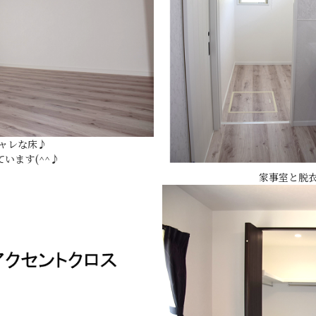
ャレな床♪
います(^^♪
家事室と脱衣