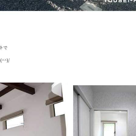
トで
^)/