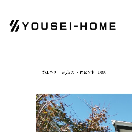
施工事例
style②
佐世保市 T様邸
ホーム