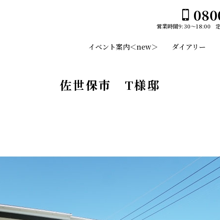
080
営業時間
9:30～18:00
ホーム
イベント案内＜new＞
ダイアリー
イベント案内＜new＞
ユーセイホームの家づくり
佐世保市 T様邸
構造
平屋№１のひみつ
施工事例
デザイン
スタッフのご紹介
平屋
土地・建売情報
2階建て
プランのご紹介
ガレージ
GLAMP／グランプ
会社案内
EDGE -エッジ-