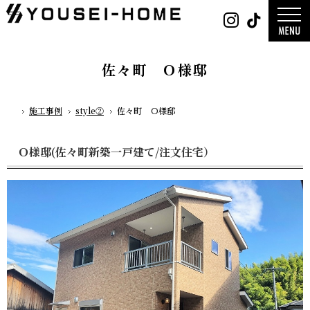
0800-
Instag
Tik
888-
2026年
2003
2025年
営業時
2024年
間
9:30
～
GLAMP／
18:00
ンプ
定休
DESIGN C
佐々町 Ｏ様邸
日
水曜
／デザイン
日・第
サ
一土曜
DESIGN
日・第
Y`sSTYLE 
三日曜
ザイン ワイ
日
タイル
施工事例
style②
佐々町 Ｏ様邸
ホーム
デザイン
平屋
2階建て
ガレージ
EDGE -エッ
Ｏ様邸(佐々町新築一戸建て/注文住宅）
nature -
レ-
Rustic -
ティック-
BETON -
ン-
LUCE -ル
チェ-
AMBRE -
ル-