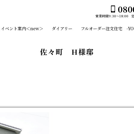
080
営業時間
9:30～18:00
ホーム
イベント案内＜new＞
ダイアリー
フルオーダー注文住宅 -YOUS
イベント案内＜new＞
ユーセイホームの家づくり
佐々町 H様邸
構造
平屋№１のひみつ
施工事例
デザイン
スタッフのご紹介
平屋
土地・建売情報
2階建て
フルオーダー注文住宅 -YOUSEI CANVAS-
ガレージ
会社案内
EDGE -エッジ-