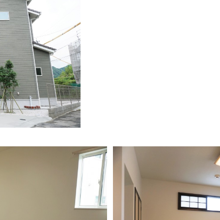
建築家との家づくりQ＆A
nature -ナチュレ-
Rustic -ラスティック-
ダイアリー
BETON -ベトン-
2026年
LUCE -ルーチェ-
2025年
AMBRE -アンブル-
2024年