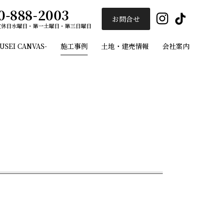
0-888-2003
Insta
Ti
お問合せ
定休日
水曜日・第一土曜日・第三日曜日
EI CANVAS-
施工事例
土地・建売情報
会社案内
ユーセイホーム
施工事例
フルオーダー注文住宅