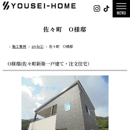
0800-
Instag
Tik
888-
2003
デザイン
営業時
平屋
間
9:30
2階建て
～
ガレージ
18:00
EDGE -エッ
定休
nature -
佐々町 O様邸
日
水曜
レ-
日・第
Rustic -
一土曜
ティック-
日・第
BETON -
三日曜
ン-
日
LUCE -ル
施工事例
style①
佐々町 O様邸
チェ-
ホーム
AMBRE -
ル-
O様邸(佐々町新築一戸建て・注文住宅）