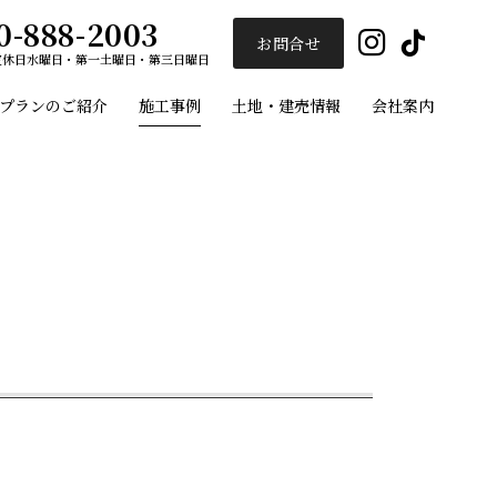
0-888-2003
Insta
Ti
お問合せ
定休日
水曜日・第一土曜日・第三日曜日
プランのご紹介
施工事例
土地・建売情報
会社案内
ユーセイホーム
施工事例
プランのご紹介