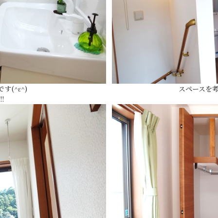
(^ε^)
スペースを
!