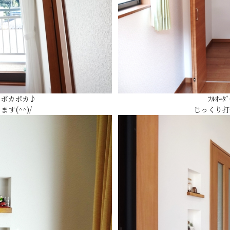
てポカポカ♪
ﾌﾙｵ
す(^^)/
じっくり打合