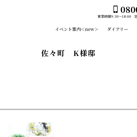
080
営業時間
9:30～18:00
ホーム
イベント案内＜new＞
ダイアリー
イベント案内＜new＞
ユーセイホームの家づくり
佐々町 K様邸
構造
平屋№１のひみつ
施工事例
デザイン
スタッフのご紹介
平屋
土地・建売情報
2階建て
プランのご紹介
ガレージ
GLAMP／グランプ
会社案内
EDGE -エッジ-