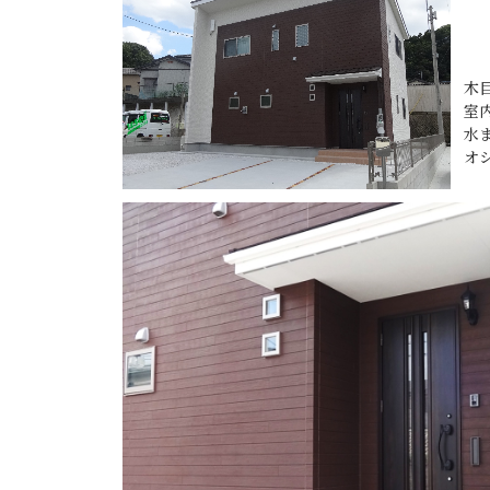
木
室
水
オ