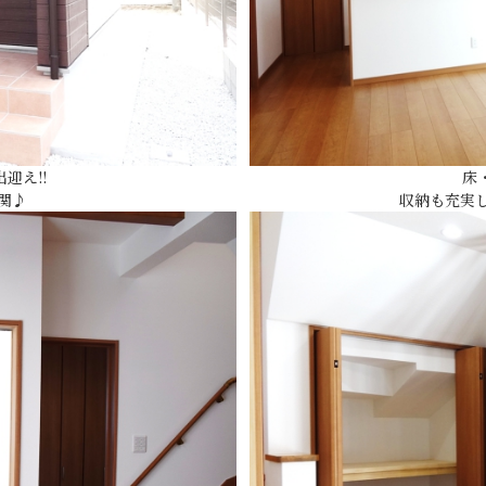
迎え!!
床
関♪
収納も充実