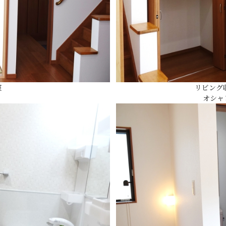
室
リビング収
オシャ