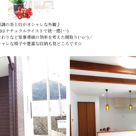
DESIGN CASA／デザインカーサ
建築家との家づくりQ＆A
nature -ナチュレ-
DESIGN Y`sSTYLE / デザイン ワイズスタイル
Rustic -ラスティック-
ダイアリー
目調の茶と白がオシャレな外観♪
BETON -ベトン-
2026年
内はナチュラルテイストで統一感(^^)
まわりなど家事導線の効率を考えた間取り(^o^)／
LUCE -ルーチェ-
2025年
シャレな格子や豊富な収納も見どころです☆
AMBRE -アンブル-
2024年