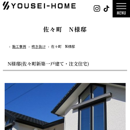
0800-
Instag
Tik
888-
2026年
2003
2025年
営業時
2024年
間
9:30
～
GLAMP／
18:00
ンプ
定休
DESIGN C
佐々町 N様邸
日
水曜
／デザイン
日・第
サ
一土曜
DESIGN
日・第
Y`sSTYLE 
三日曜
ザイン ワイ
日
タイル
施工事例
吹き抜け
佐々町 N様邸
ホーム
デザイン
平屋
2階建て
ガレージ
EDGE -エッ
N様邸(佐々町新築一戸建て・注文住宅)
nature -
レ-
Rustic -
ティック-
BETON -
ン-
LUCE -ル
チェ-
AMBRE -
ル-