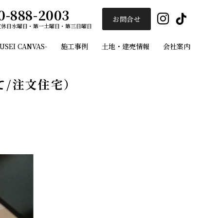
0-888-2003
Insta
Ti
お問合せ
定休日
水曜日・第一土曜日・第三日曜日
EI CANVAS-
施工事例
土地・建売情報
会社案内
ユーセイホーム
て/注文住宅）
施工事例
フルオーダー注文住宅