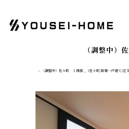
（調整中）佐
（調整中）佐々町 Ｉ様邸 _（佐々町/新築一戸建て/注
ホーム