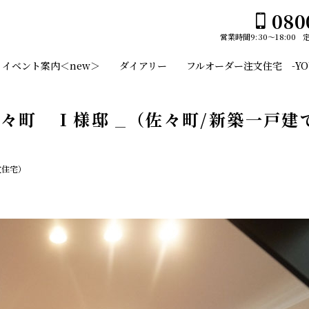
080
営業時間
9:30～18:00
ホーム
イベント案内＜new＞
ダイアリー
フルオーダー注文住宅 -YOUS
イベント案内＜new＞
ユーセイホームの家づくり
々町 Ｉ様邸 _（佐々町/新築一戸建
構造
平屋№１のひみつ
施工事例
文住宅）
デザイン
スタッフのご紹介
平屋
土地・建売情報
2階建て
フルオーダー注文住宅 -YOUSEI CANVAS-
ガレージ
会社案内
EDGE -エッジ-