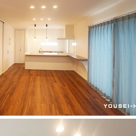
建築家との家づくりQ＆A
nature -ナチュレ-
Rustic -ラスティック-
ダイアリー
BETON -ベトン-
2026年
LUCE -ルーチェ-
2025年
AMBRE -アンブル-
2024年